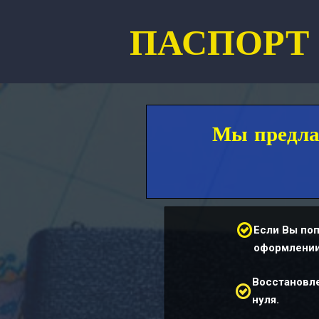
ПАСПОРТ 
Мы предла

Если Вы поп
оформлении
Восстановле

нуля.