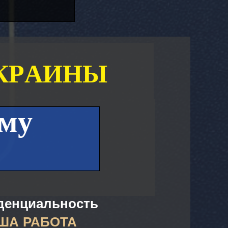
КР­­АИНЫ
ему
денциальность
ША РАБОТА