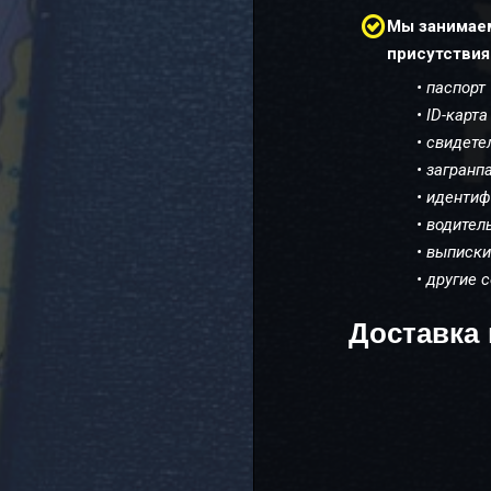

Мы занимаем
присутствия
• паспор
• ID-карт
• свидет
• загранп
• иденти
• водите
• выписки
• другие
Доставка 