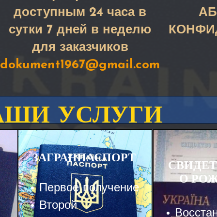
доступным 24 часа в
А
сутки 7 дней в неделю
КОНФИ
для заказчиков
dokument1967@gmail.com
АШИ УСЛУГИ
ЗАГРАНПАСПОРТ
СВИДЕТ
О РО
• Первое получение
• Второй
• Восста