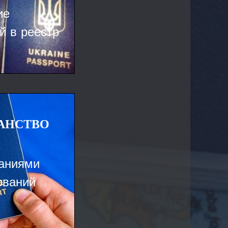
ие
й в реестр
АНСТВО
ваниями
ований