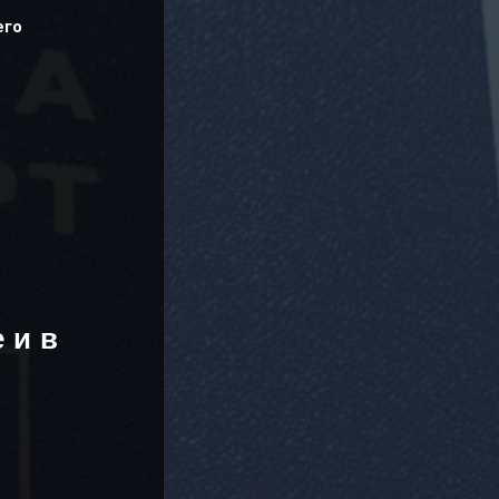
его
 и в