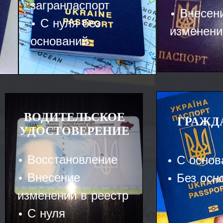
загранпаспорт
• Внесен
• С нуля без
изменени
оснований
ВОДИТЕЛЬСКОЕ
ГРАЖД
УДОСТОВЕРЕНИЕ
• Восстановление
• С осно
• Внесение
• Без осн
изменений в реестр
• С нуля