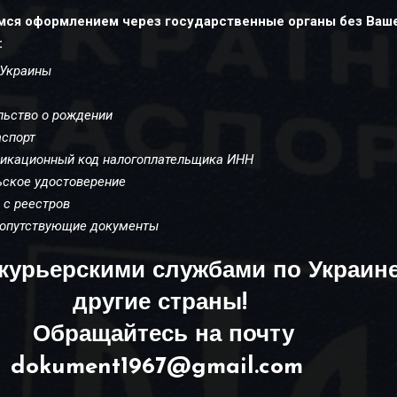
ся оформлением через государственные органы без Ваш
:
т Украины
а
ельство о рождении
аспорт
фикационный код налогоплательщика ИНН
льское удостоверение
 с реестров
 сопутствующие документы
курьерскими службами по Украине
другие страны!
Обращайтесь на почту
dokument1967@gmail.com